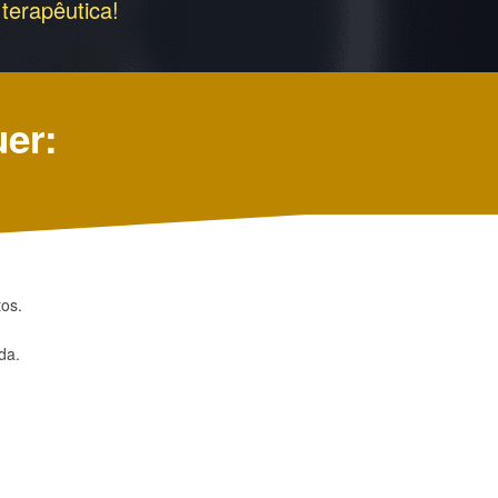
terapêutica!
uer:
tos.
da.