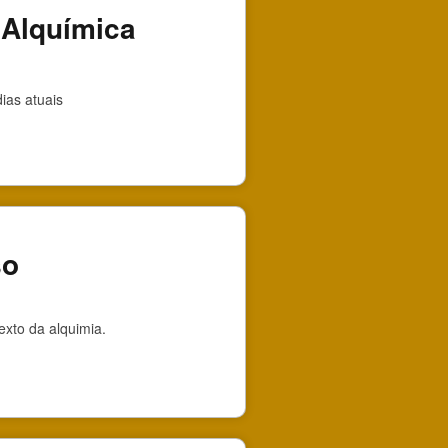
 Alquímica
ias atuais
so
exto da alquimia.