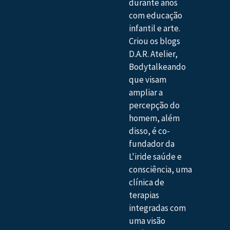
durante anos
com educação
infantil e arte.
Criou os blogs
D.A.R. Atelier,
Bodytalkeando
que visam
ampliar a
percepção do
homem, além
disso, é co-
fundador da
L'iride saúde e
consciência, uma
clínica de
terapias
integradas com
uma visão