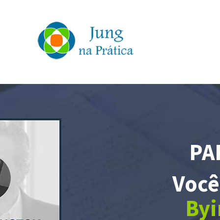
PA
Você
Byi