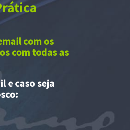
Prática
email com os
os com todas as
l e caso seja
sco: