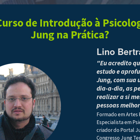
urso de Introdução à Psicologi
Jung na Prática?
Lino Bert
"Eu acredito q
estudo e aprof
Jung, com sua u
dia-a-dia, as 
realizar a si m
pessoas melhor
Formado em Artes P
Especialista em Psi
criador do Portal J
Congresso Jung Ter