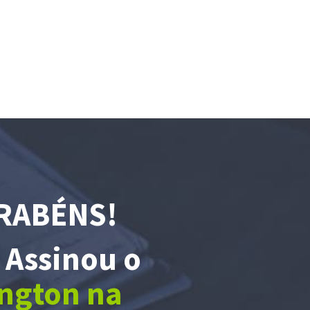
RABÉNS!
 Assinou o
ngton na