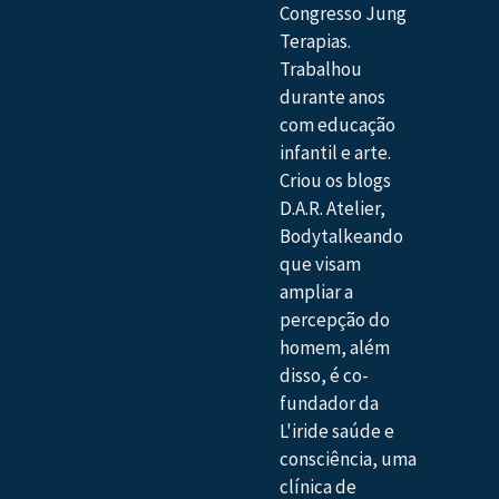
Congresso Jung
Terapias.
Trabalhou
durante anos
com educação
infantil e arte.
Criou os blogs
D.A.R. Atelier,
Bodytalkeando
que visam
ampliar a
percepção do
homem, além
disso, é co-
fundador da
L'iride saúde e
consciência, uma
clínica de