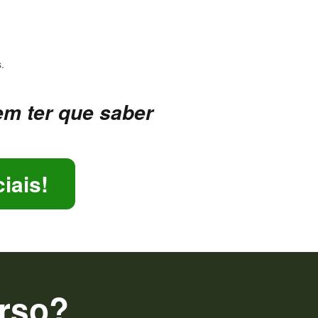
.
em ter que saber
iais!
urso?