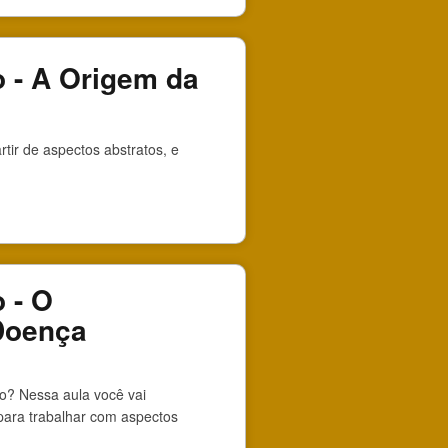
o - A Origem da
ir de aspectos abstratos, e
 - O
Doença
o? Nessa aula você vai
para trabalhar com aspectos