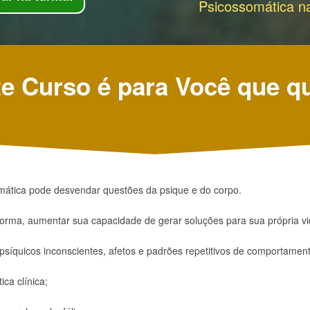
Psicossomática na
e Curso é para Você que q
ática pode desvendar questões da psique e do corpo.
 forma, aumentar sua capacidade de gerar soluções para sua própria vi
 psíquicos inconscientes, afetos e padrões repetitivos de comportamen
ica clínica;