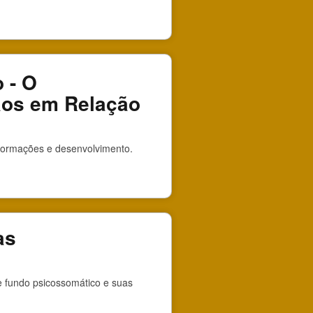
 - O
ãos em Relação
formações e desenvolvimento.
as
 fundo psicossomático e suas