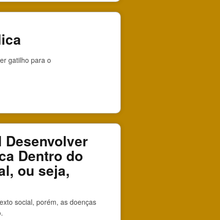
lica
r gatilho para o
l Desenvolver
ca Dentro do
l, ou seja,
exto social, porém, as doenças
.