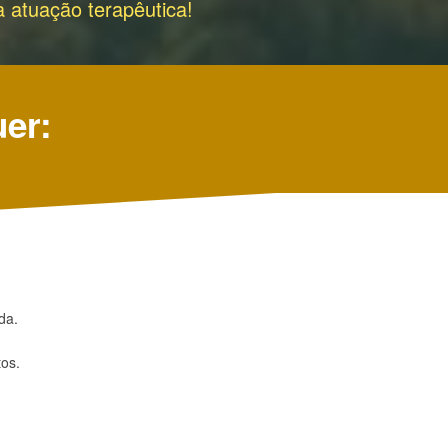
 atuação terapêutica!
uer:
da.
tos.