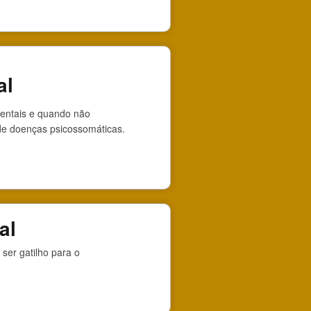
al
entais e quando não
de doenças psicossomáticas.
al
ser gatilho para o