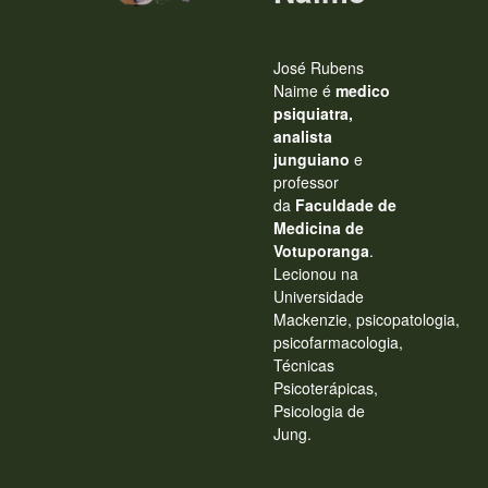
José Rubens
Naim
e
é
medico
psiquiatra,
analista
junguian
o
e
professor
da
Faculdade de
Medicina de
Votuporanga
.
Lecionou na
Universidade
Mackenzie, psicopatologia,
psicofarmacologia,
Técnicas
Psicoterápicas,
Psicologia de
Jung.