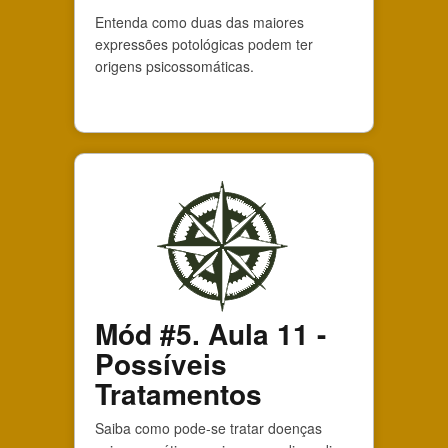
Entenda como duas das maiores
expressões potológicas podem ter
origens psicossomáticas.
Mód #5. Aula 11 -
Possíveis
Tratamentos
Saiba como pode-se tratar doenças