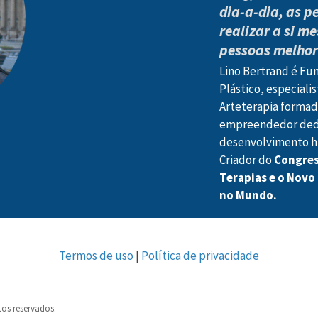
dia-a-dia, as 
realizar a si m
pessoas melhor
Lino Bertrand é Fun
Plástico, especiali
Arteterapia formado
empreendedor dedi
desenvolvimento 
Criador do
Congress
Terapias e o Novo
no Mundo.
Termos de uso
|
Política de privacidade
tos reservados.