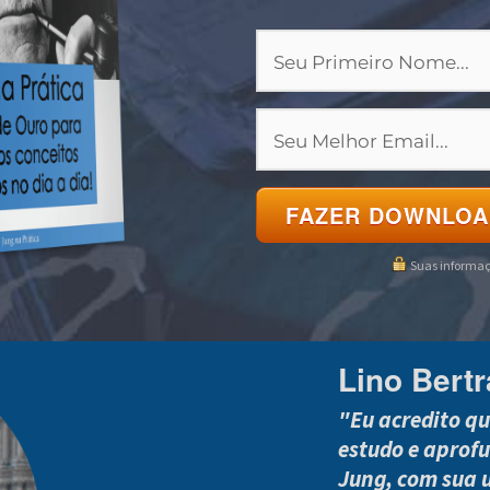
FAZER DOWNLOAD
Suas informaç
Lino Bert
"Eu acredito q
estudo e aprof
Jung, com sua u