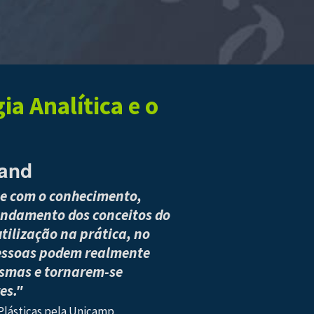
a Analítica e o
rand
ue com o conhecimento,
undamento dos conceitos do
tilização na prática, no
pessoas podem realmente
esmas e tornarem-se
es."
lásticas pela Unicamp,