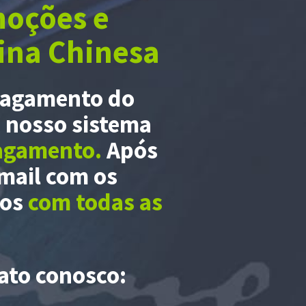
oções e
ina Chinesa
agamento do
o
nosso sistema
agamento.
Após
mail com os
ros
com todas as
ato conosco: