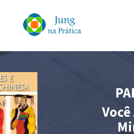
PA
Você 
Mi