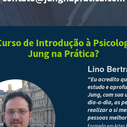
urso de Introdução à Psicologi
Jung na Prática?
Lino Bert
"Eu acredito q
estudo e aprof
Jung, com sua u
dia-a-dia, as 
realizar a si m
pessoas melhor
Formado em Artes P