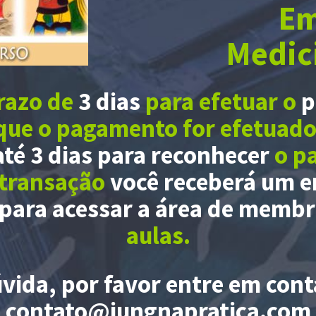
Em
Medic
razo de
3 dias
para efetuar o
p
que o pagamento for efetuad
té 3 dias para reconhecer
o p
 transação
você receberá um e
para acessar a área de memb
aulas.
vida, por favor entre em cont
contato@jungnapratica.com