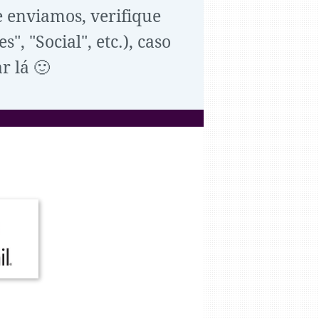
e enviamos, verifique
, "Social", etc.), caso
r lá 🙂