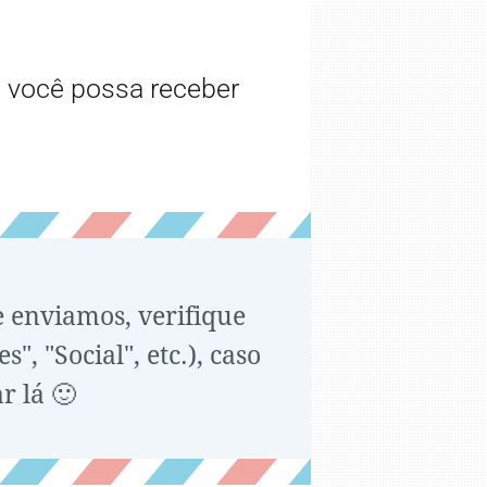
 você possa receber
e enviamos, verifique
, "Social", etc.), caso
r lá 🙂