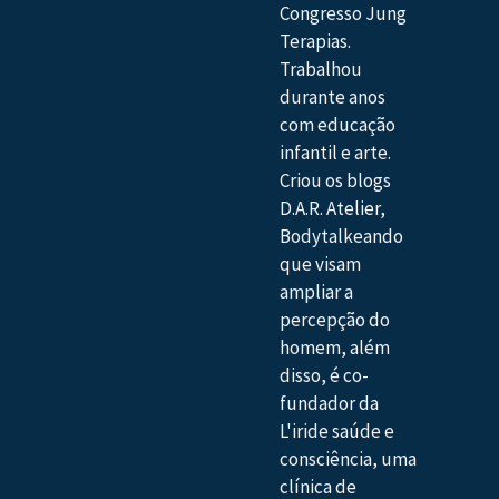
Congresso Jung
Terapias.
Trabalhou
durante anos
com educação
infantil e arte.
Criou os blogs
D.A.R. Atelier,
Bodytalkeando
que visam
ampliar a
percepção do
homem, além
disso, é co-
fundador da
L'iride saúde e
consciência, uma
clínica de