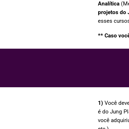
Analítica
(Mé
projetos do 
esses cursos
** Caso você
1)
Você dev
é do Jung Pla
você adquiriu
etc.)