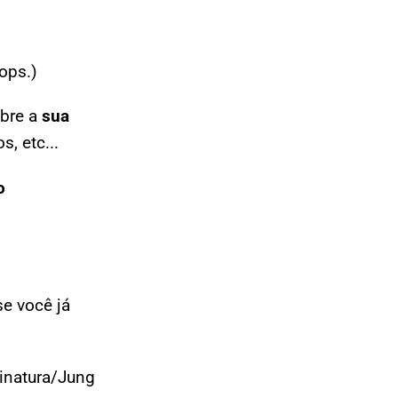
ops.)
obre a
sua
, etc...
o
e você já
inatura/Jung