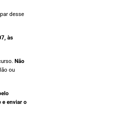
ipar desse
07, às
curso.
Não
lão ou
pelo
 e enviar o