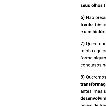
seus olhos
(
6)
Não preci
frente
. (Se 
e
sim histór
7)
Queremo
minha equip
forma alguma
concursos no
8)
Queremos
transformaç
antes, mas 
desenvolvim
níveis de
tra