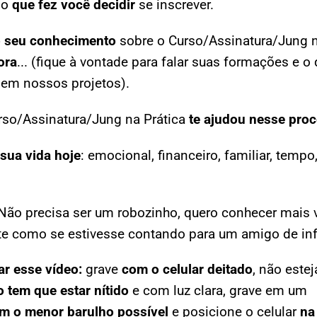
 o
que fez você decidir
se inscrever.
 seu conhecimento
sobre o Curso/Assinatura/Jung n
ora
... (fique à vontade para falar suas formações e o
 em nossos projetos).
rso/Assinatura/Jung na Prática
te ajudou nesse pro
sua vida hoje
: emocional, financeiro, familiar, tempo, 
Não precisa ser um robozinho, quero conhecer mais 
nte como se estivesse contando para um amigo de inf
ar esse vídeo:
grave
com o celular deitado
, não estej
o tem que estar nítido
e com luz clara, grave em um
m o menor barulho possível
e posicione o celular
na