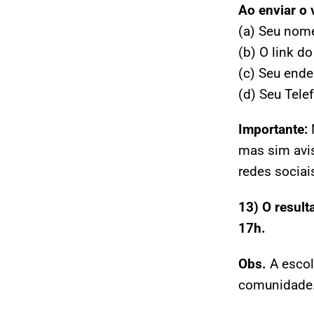
Ao enviar o 
(a) Seu nom
(b) O link d
(c) Seu end
(d) Seu Tel
Importante:
mas sim avis
redes sociai
13)
O result
17h.
Obs.
A escol
comunidade