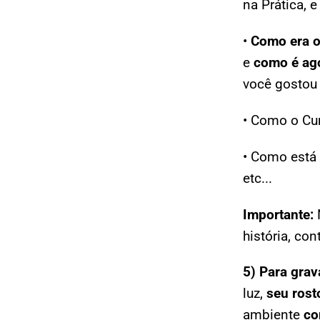
na Prática, e
•
Como era o
e
como é ag
você gostou
• Como o Cu
• Como está
etc...
Importante:
história, co
5)
Para grav
luz,
seu rost
ambiente
co