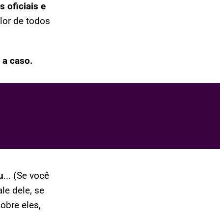
 oficiais e
lor de todos
 a caso.
u
... (Se você
ale dele, se
sobre eles,