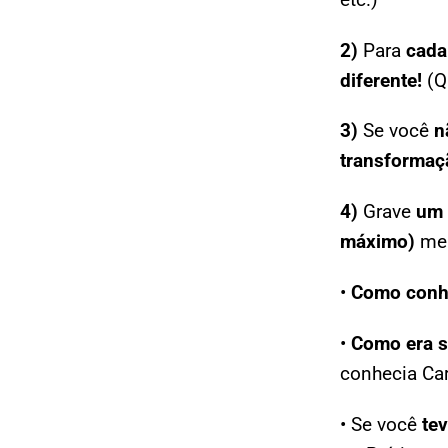
2)
Para
cada
diferente!
(Q
3)
Se você
n
transformaç
4)
Grave
um 
máximo)
me 
•
Como conh
•
Como era s
conhecia
Ca
• Se você
te