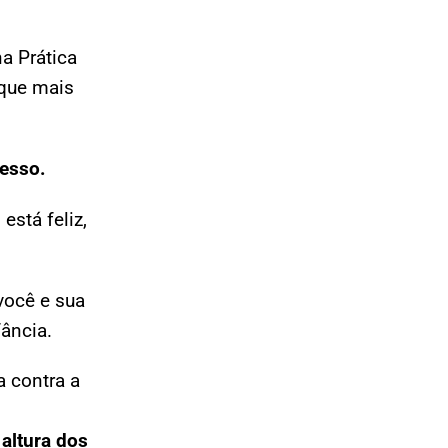
a Prática
 que mais
cesso.
está feliz,
você e sua
ância.
a contra a
 altura dos