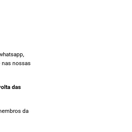
whatsapp,
e nas nossas
volta das
 membros da