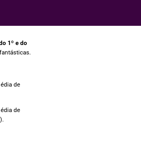
 do 1º e do
fantásticas.
édia de
édia de
).