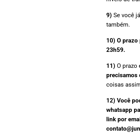
9)
Se você já
também.
10)
O prazo 
23h59.
11)
O prazo 
precisamos 
coisas assim
12)
Você pod
whatsapp pa
link por emai
contato@jun