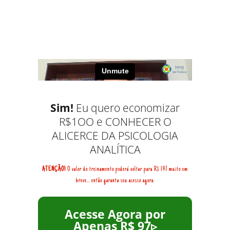
Sim!
Eu quero economizar
R$1OO e CONHECER O
ALICERCE DA PSICOLOGIA
ANALÍTICA
ATENÇÃO!
O valor do treinamento poderá voltar para R$ 197 muito em
breve... então garanta seu acesso agora.
Acesse Agora por
Apenas R$ 97▹