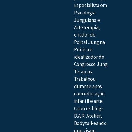
Especialista em
Psicologia
Junguiana e
Arteterapia,
criador do
Portal Jung na
Prática e
idealizador do
Congresso Jung
Terapias.
Trabalhou
durante anos
com educação
infantil e arte.
Criou os blogs
D.A.R. Atelier,
Bodytalkeando
que visam