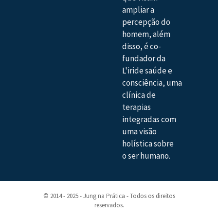
ampliar a
percepção do
homem, além
disso, é co-
fundador da
L'iride saúde e
consciência, uma
clínica de
terapias
integradas com
uma visão
holística sobre
o ser humano.
© 2014 - 2025 - Jung na Prática - Todos os direitos
reservados.