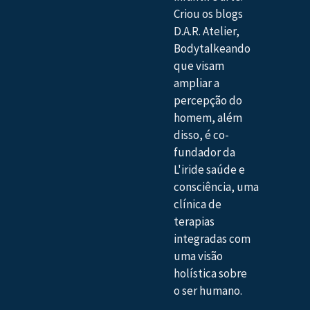
Criou os blogs
D.A.R. Atelier,
Bodytalkeando
que visam
ampliar a
percepção do
homem, além
disso, é co-
fundador da
L'iride saúde e
consciência, uma
clínica de
terapias
integradas com
uma visão
holística sobre
o ser humano.