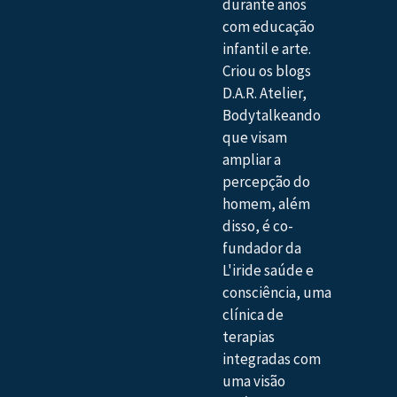
durante anos
com educação
infantil e arte.
Criou os blogs
D.A.R. Atelier,
Bodytalkeando
que visam
ampliar a
percepção do
homem, além
disso, é co-
fundador da
L'iride saúde e
consciência, uma
clínica de
terapias
integradas com
uma visão