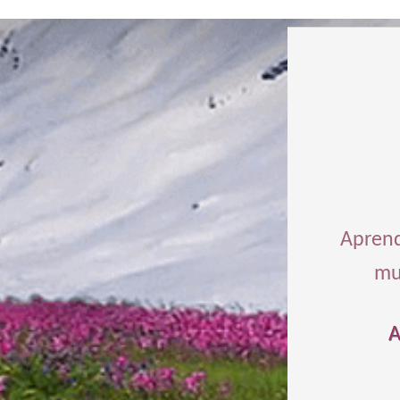
Aprend
mu
A