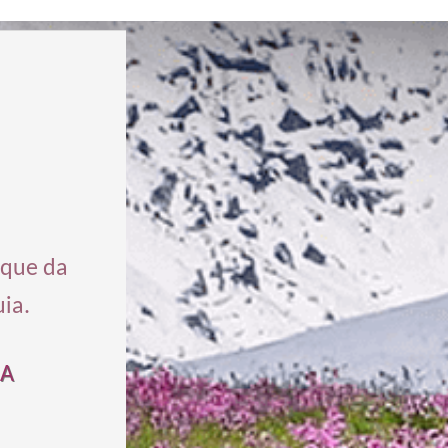
ique da
ia.
CA