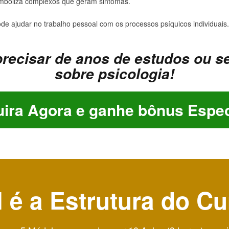
imboliza complexos que geram sintomas.
de ajudar no trabalho pessoal com os processos psíquicos individuais.
recisar de anos de estudos ou s
sobre psicologia!
ira Agora e ganhe bônus Espec
 é a Estrutura do C