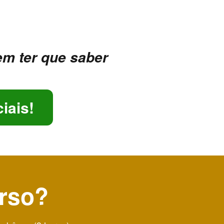
em ter que saber
iais!
urso?