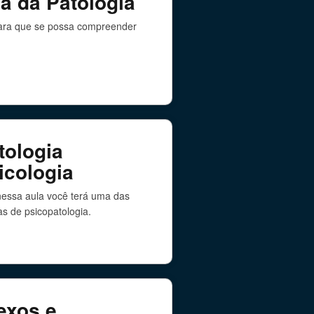
a da Patologia
para que se possa compreender
tologia
icologia
nessa aula você terá uma das
as de psicopatologia.
exos e