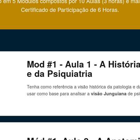
o em 5 Módulos compostos por 10 Aulas (3 horas) e mai
Certificado de Participação de 6 Horas.
Mod #1 - Aula 1 - A Históri
e da Psiquiatria
Tenha como referência a visão histórica da patologia e d
usar como base para analisar a
visão Junguiana
de psi