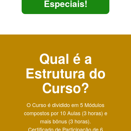
Especiais!
Qual é a
Estrutura do
Curso?
O Curso é dividido em 5 Módulos
compostos por 10 Aulas (3 horas) e
mais bônus (3 horas).
Certificado de Participação de 6