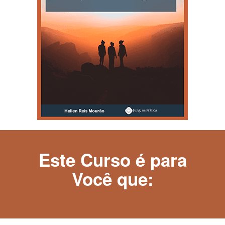
Este Curso é para
Você que: