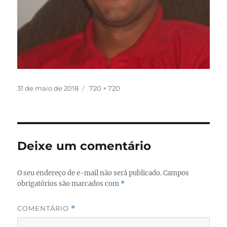
Publicado
Tamanho
31 de maio de 2018
720 × 720
em
completo
Deixe um comentário
O seu endereço de e-mail não será publicado.
Campos
obrigatórios são marcados com
*
COMENTÁRIO
*