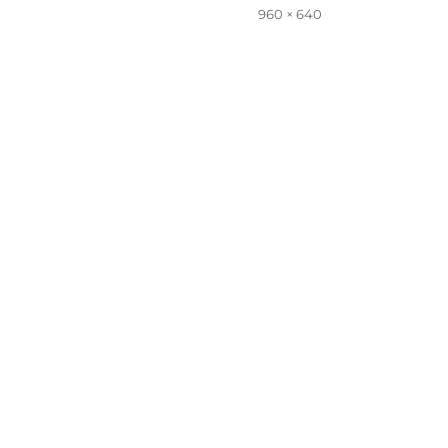
em
Tamanho
960 × 640
completo