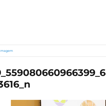
 imagem
9_559080660966399_6
3616_n