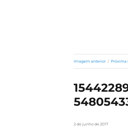
Jung na Prática
Imagem anterior
Próxima
1544228
5480543
Publicado
2 de junho de 2017