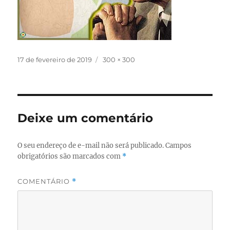
Publicado
Tamanho
17 de fevereiro de 2019
300 × 300
em
completo
Deixe um comentário
O seu endereço de e-mail não será publicado.
Campos
obrigatórios são marcados com
*
COMENTÁRIO
*