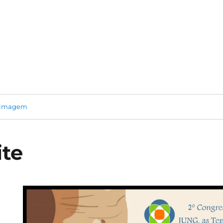
 imagem
ite