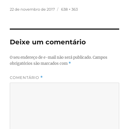
Publicado
Tamanho
22 de novembro de 2017
638 × 363
em
completo
Deixe um comentário
O seu endereço de e-mail não será publicado.
Campos
obrigatórios são marcados com
*
COMENTÁRIO
*